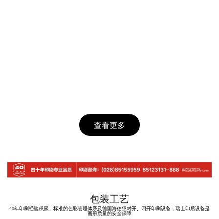
查看更多
包装工艺
40年印刷经验积累，标准的色彩管理体系及德国海德堡对开、四开印刷设备，瑞士印后设备是
画册质量的安全保障