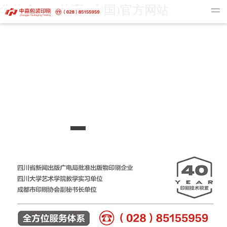
华体会hth·(体育)(中国)官方网站