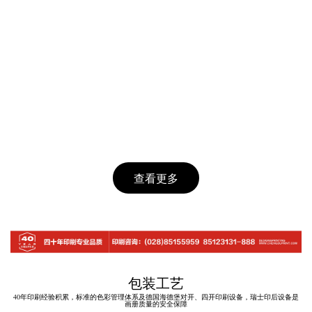
查看更多
包装工艺
40年印刷经验积累，标准的色彩管理体系及德国海德堡对开、四开印刷设备，瑞士印后设备是
画册质量的安全保障