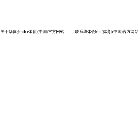
关于华体会hth·(体育)(中国)官方网站
联系华体会hth·(体育)(中国)官方网