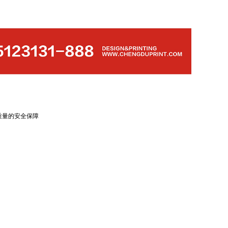
质量的安全保障