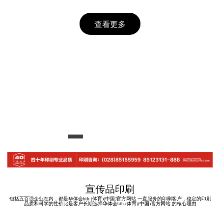
查看更多
宣传品印刷
包括五百强企业在内，都是华体会hth·(体育)(中国)官方网站 一直服务的印刷客户，稳定的印刷
品质和科学的性价比是客户长期选择华体会hth·(体育)(中国)官方网站 的核心理由