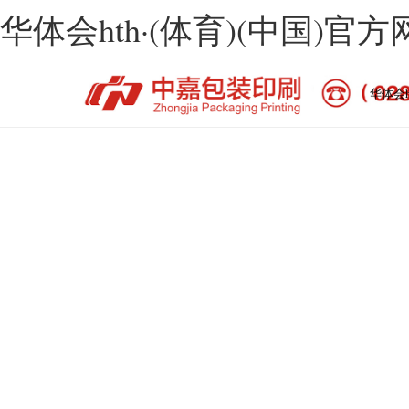
华体会hth·(体育)(中国)官方
华体会h