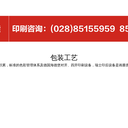
包装工艺
验积累，标准的色彩管理体系及德国海德堡对开、四开印刷设备，瑞士印后设备是画册